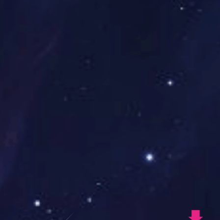
2026-06-01
赖斯游行喊话：明年我们要赢得更多！对手
要么来战 要么出局
开局强势：赖斯引领进攻浪潮比赛刚一开始，赖斯便用精准的
短传和果断的前插，主导了中场节奏。无论是通过快速转移球
拉开空间，还是在对方高压逼抢下稳住阵脚，他都展现出了领
袖气质。在上半场第15分钟的一次关键回...
阅读全文