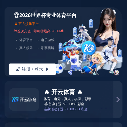
注册入口
体育焦点资讯
最新体育赛事动态，尽在世界杯下单网站 - 世界杯(中国)