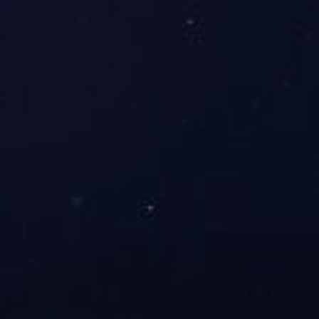
2026-05-31
🎮BLAST：NTS滚滚精准找EMO麻烦 XG再
拿一胜逃离淘汰危险期
滚滚发威，精准狙击EMO，NTS战术太秀！兄弟姐妹们，NTS
的滚滚又来了！这场比赛简直是教科书级别的精准打击，直接
把EMO的阵线搅得一团乱。滚滚的操作太离谱了，几波关键的
切入简直让人起立鼓掌，手速快得...
阅读全文