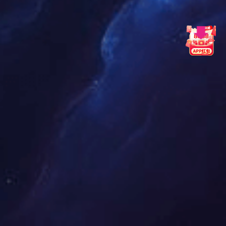
2026-06-01
K77：自豪成为巴黎的一员，点球大战需要
运气但也必须付出努力
K77：自豪成为巴黎圣日耳曼的一员近日，巴黎圣日耳曼球员
K77在接受媒体采访时表示，能够成为巴黎的一员让他感到自
豪。作为球队的重要成员，他在多个场合展现了自己的个人能
力和对球队的贡献。K77强调，巴黎...
阅读全文