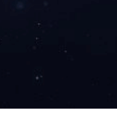
2026-05-31
拉莫斯：我们要保持火热的势头 明天将利用
高涨士气力争拿下胜利
火热势头与近期状态对比在本赛季的竞技表现中，拉莫斯所在
球队展现出了强劲的势头。过去5场比赛中，他们取得了4胜1平
的成绩，场均进球效率显著提升，较赛季初的表现有了明显改
善。这种势头不仅体现在进攻端，防守...
阅读全文